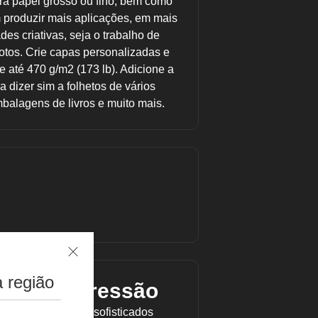
ara papel grosso ou fino, bem como
m produzir mais aplicações, em mais
des criativas, seja o trabalho de
otos. Crie capas personalizadas e
 até 470 g/m2 (173 lb). Adicione a
 dizer sim a folhetos de vários
mbalagens de livros e muito mais.
 região
 cada impressão
 e outros mercados sofisticados