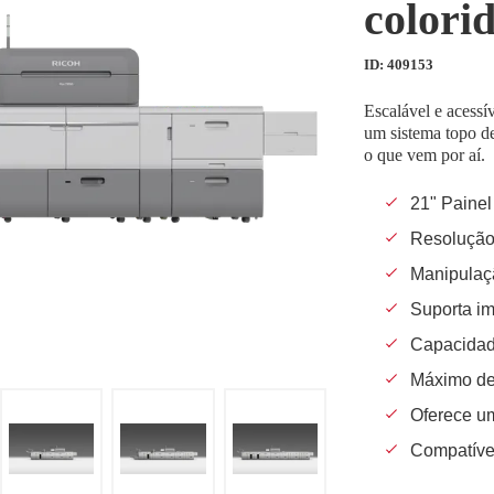
colori
ID: 409153
Escalável e acess
um sistema topo de
o que vem por aí.
21" Painel
Resolução
Manipulaç
Suporta im
Capacidad
Máximo de
Oferece u
Compatív