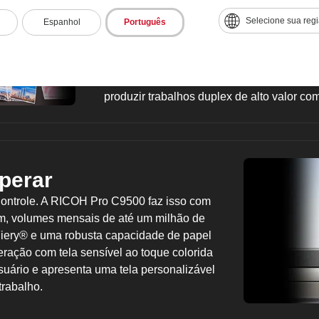
onde a qualidade e a precisão das cores 
Selecione sua reg
Espanhol
Português
qualidade fotográfica com resolução de 2.
inovadoras, como diagnóstico automático
monitora automaticamente. Detecta imperf
para manter a consistência. O registro prec
produzir trabalhos duplex de alto valor com
perar
Controle. A RICOH Pro C9500 faz isso com
pm, volumes mensais de até um milhão de
Fiery® e uma robusta capacidade de papel
eração com tela sensível ao toque colorida
usuário e apresenta uma tela personalizável
rabalho.