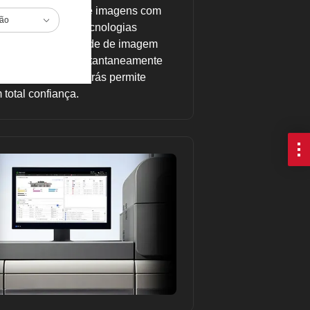
são essenciais. Crie imagens com
ião
400 × 4.800 dpi. Tecnologias
 de cores e qualidade de imagem
eições e ajusta instantaneamente
iso de frente para trás permite
 total confiança.