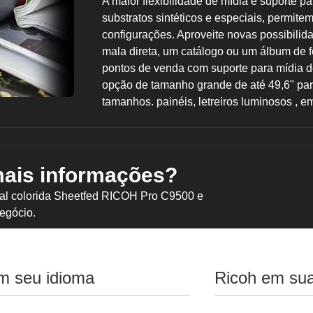
A maior flexibilidade de mídia e suporte p
substratos sintéticos e especiais, permite
configurações. Aproveite novas possibilida
mala direta, um catálogo ou um álbum de f
pontos de venda com suporte para mídia de
opção de tamanho grande de até 49,6" para
tamanhos. painéis, letreiros luminosos , e
mais informações?
tal colorida Sheetfed RICOH Pro C9500 e
egócio.
m seu idioma
Ricoh em sua
Detalhes vívidos em
Atender melhor varejo, hotelaria, finanças