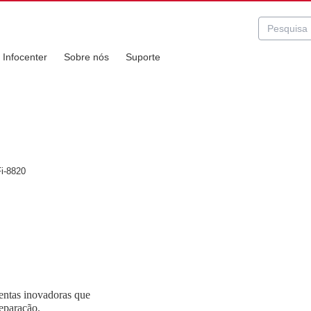
Infocenter
Sobre nós
Suporte
u investimento.
i-8820
entas inovadoras que
eparação.