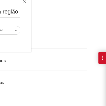
 região
ião
ca
uais
ers