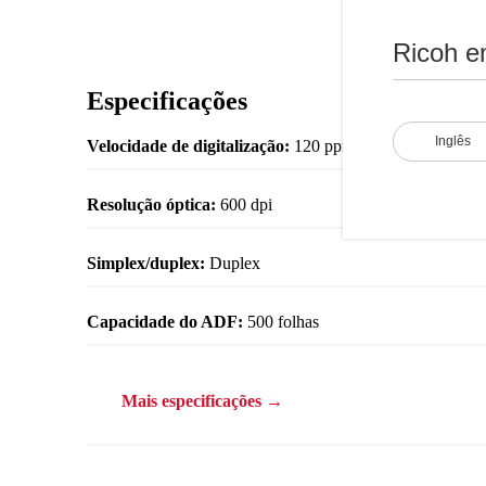
Ricoh e
Especificações
Inglês
Velocidade de digitalização:
120 ppm / 240 ipm horizont
Resolução óptica:
600 dpi
Simplex/duplex:
Duplex
Capacidade do ADF:
500 folhas
Mais especificações →