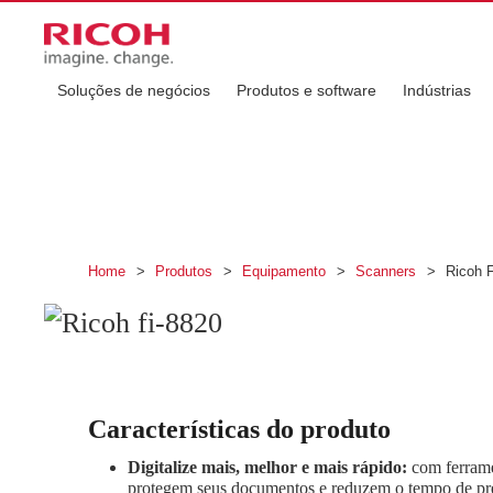
Soluções de negócios
Produtos e software
Indústrias
Ricoh fi-8820
Desempenho e eficiência que potencializam se
Home
>
Produtos
>
Equipamento
>
Scanners
>
Ricoh F
Características do produto
Digitalize mais, melhor e mais rápido:
com ferram
protegem seus documentos e reduzem o tempo de pr