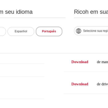
m seu idioma
Ricoh em sua
Suporte e downloads
Selecione sua reg
Espanhol
Português
al
Baixar
ficha técni
Download
de man
Download
de driv