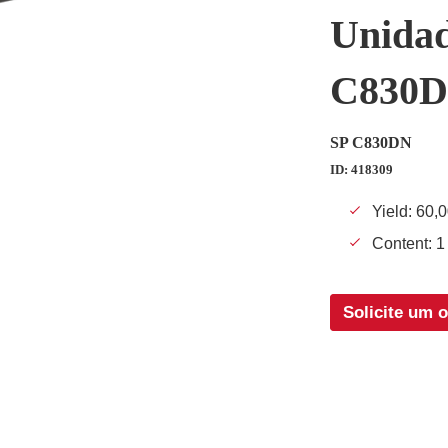
Unidad
C830
SP C830DN
ID: 418309
Yield: 60,
Content: 1
Solicite um 