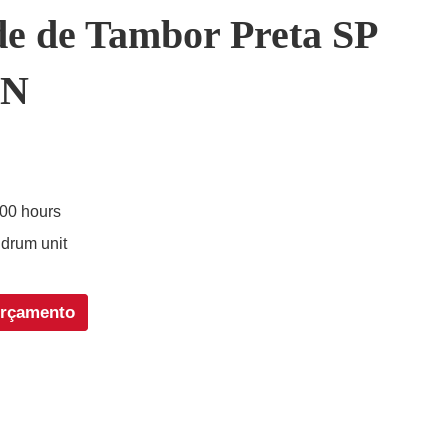
e de Tambor Preta SP
DN
000 hours
 drum unit
orçamento