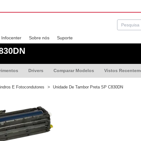
Infocenter
Sobre nós
Suporte
C830DN
rimentos
Drivers
Comparar Modelos
Vistos Recentem
indros E Fotocondutores
>
Unidade De Tambor Preta SP C830DN