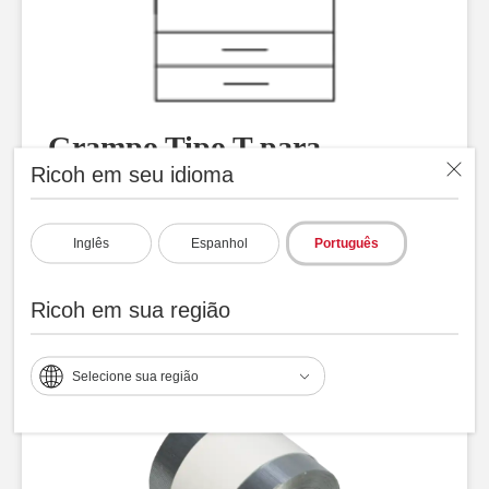
Grampo Tipo T para
Ricoh em seu idioma
Finalizador Interno
Rendimento: 100.000
Conteúdo: 1 frasco de toner residual
Inglês
Espanhol
Português
Request Information
Ricoh em sua região
Selecione sua região