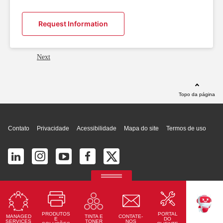
Request Information
Next
Topo da página
Contato
Privacidade
Acessibilidade
Mapa do site
Termos de uso
© 2026 Ricoh América Latina, Inc. Todos os direitos reservados.
2700 S Commerce Pkwy # 201, Weston, FL 33331, United States
PRODUTOS
PORTAL
MANAGED
CONTATE-
TINTA E
TEKKU
E
DO
SERVICES
NOS
TONER