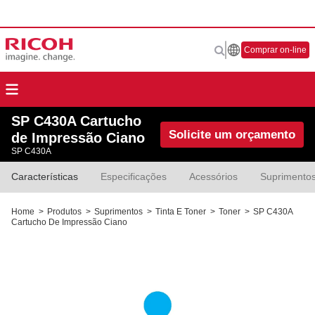
Comprar on-line
SP C430A Cartucho
Solicite um orçamento
de Impressão Ciano
SP C430A
Características
Especificações
Acessórios
Suprimento
Home
>
Produtos
>
Suprimentos
>
Tinta E Toner
>
Toner
>
SP C430A
Cartucho De Impressão Ciano