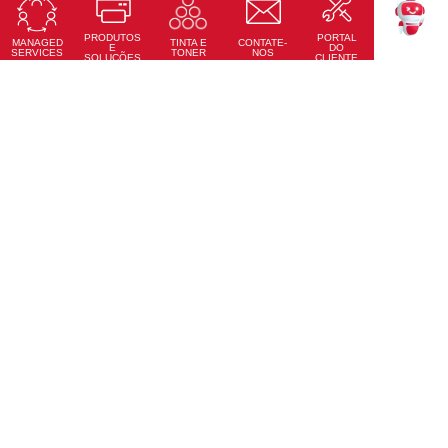
Precisão tátil, conectividade total e design moderno
PRODUTOS
PORTAL
Saiba Mais
MANAGED
CONTATE-
TINTA E
TEKKU
E
DO
SERVICES
NOS
TONER
SOLUÇÕES
CLIENTE