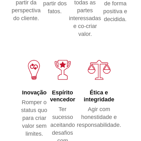
partir da
todas as
partir dos
de forma
perspectiva
partes
fatos.
positiva e
do cliente.
interessadas
decidida.
e co-criar
valor.
Inovação
Espírito
Ética e
vencedor
integridade
Romper o
Ter
Agir com
status quo
sucesso
honestidade e
para criar
aceitando
responsabilidade.
valor sem
desafios
limites.
com