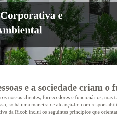
 Corporativa e
Ambiental
ssoas e a sociedade criam o 
 os nossos clientes, fornecedores e funcionários, mas 
so, só há uma maneira de alcançá-lo: com responsabil
iva da Ricoh inclui os seguintes princípios que orient