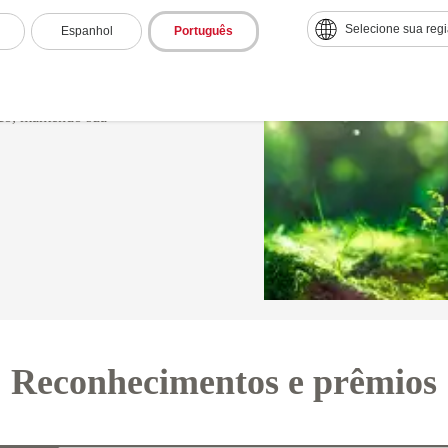
Selecione sua reg
Espanhol
Português
agem econômica da
os equipamentos contam com
cialização rápida, e opções
co, mantendo sua
Reconhecimentos e prêmios