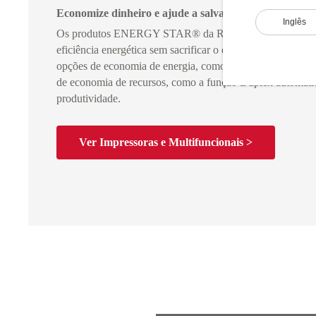
Economize dinheiro e ajude a salvar o meio ambiente
Inglês
Os produtos ENERGY STAR® da Ricoh oferecem a vant
eficiência energética sem sacrificar o desempenho. Noss
opções de economia de energia, como modo de espera e ini
de economia de recursos, como a função Duplex automáti
produtividade.
Ver Impressoras e Multifuncionais >