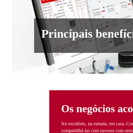
Principais benefí
Os negócios ac
No escritório, na estrada, em casa. 
compartilhá-las com sucesso com seus 