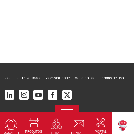
Topo da página
Contato
Privacidade
Acessibilidade
Mapa do site
Termos de uso
© 2026 Ricoh América Latina, Inc. Todos os direitos reservados.
2700 S Commerce Pkwy # 201, Weston, FL 33331, United States
PRODUTOS
PORTAL
MANAGED
CONTATE-
TINTA E