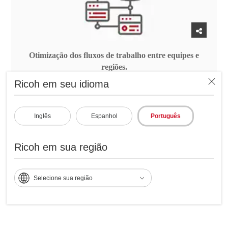
Otimização dos fluxos de trabalho entre equipes e
regiões.
Ricoh em seu idioma
Inglês
Espanhol
Português
Fluxo de trabalho inteligente para
o processamento de documentos
Ricoh em sua região
com Ricoh Smart Flow AI:
Selecione sua região