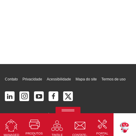
Topo da página
Contato
Privacidade
Acessibilidade
Mapa do site
Termos de uso
© 2026 Ricoh América Latina, Inc. Todos os direitos reservados.
2700 S Commerce Pkwy # 201, Weston, FL 33331, United States
PRODUTOS
PORTAL
MANAGED
CONTATE-
TINTA E