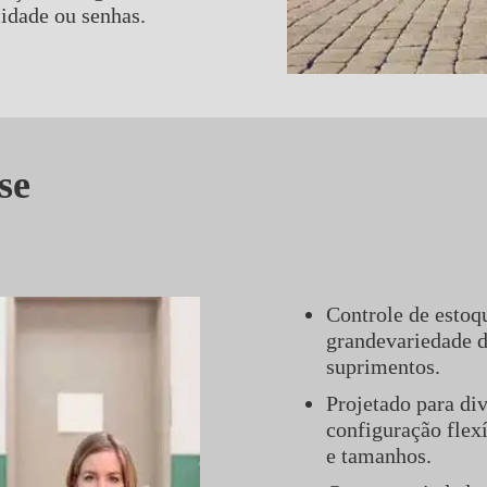
midade ou senhas.
se
Controle de estoq
grandevariedade d
suprimentos.
Projetado para di
configuração flex
e tamanhos.