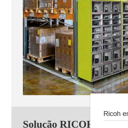
Ricoh e
Solução RICOH Click A