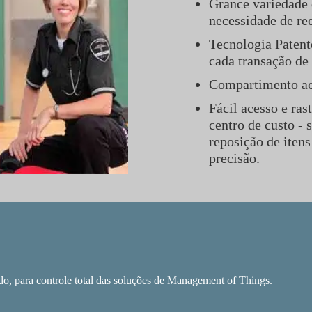
Grance variedade 
necessidade de re
Tecnologia Patent
cada transação de 
Compartimento aco
Fácil acesso e ra
centro de custo - 
reposição de iten
precisão.
o, para controle total das soluções de Management of Things.