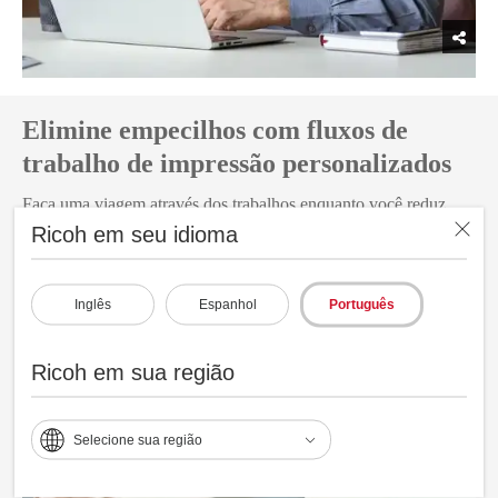
Elimine empecilhos com fluxos de
trabalho de impressão personalizados
Faça uma viagem através dos trabalhos enquanto você reduz
erros e melhora a consistência.
Ricoh em seu idioma
É difícil avançar na produtividade quando se depende de processos
manuais. Deixe nosso software fazer a caminhada e falar em alta
velocidade. Por exemplo, envie dados para seu MIS de impressão ou
Inglês
Espanhol
Português
consulte os lotes de trabalhos.
Ricoh em sua região
Selecione sua região