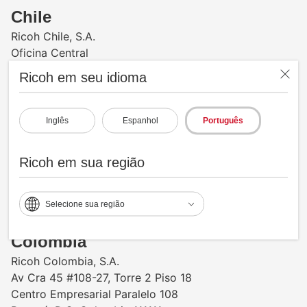
Chile
Ricoh Chile, S.A.
Oficina Central
Andres Bello 2457, piso 14
Ricoh em seu idioma
Providencia, Santiago
Telefone de Escritório: +56 2 2367 7200
Telefone de Suporte e Suprimentos: +56 2 2994 9647
Inglês
Espanhol
Português
Bodega:
Camino a Noviciado #3707 Bodega 5
Ricoh em sua região
Pudahuel, Santiago
www.ricoh-americalatina.com/es-cl
Selecione sua região
Colombia
Ricoh Colombia, S.A.
Av Cra 45 #108-27, Torre 2 Piso 18
Centro Empresarial Paralelo 108