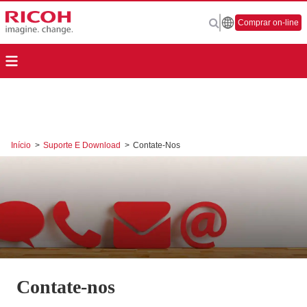
Comprar on-line
Início
>
Suporte E Download
>
Contate-Nos
Contate-nos