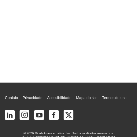
Topo da página
Contato
Privacidade
Acessibilidade
Mapa do site
Termos de uso
© 2026 Ricoh América Latina, Inc. Todos os direitos reservados.
2700 S Commerce Pkwy # 201, Weston, FL 33331, United States