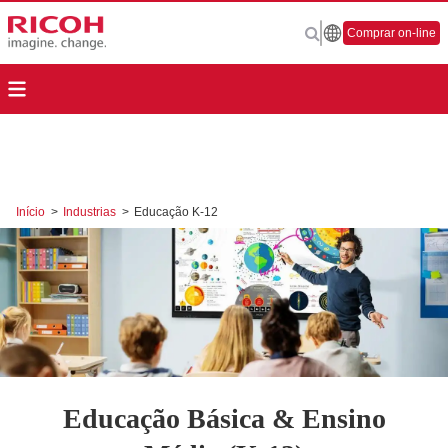
Comprar on-line
Início
>
Industrias
>
Educação K-12
Educação Básica & Ensino