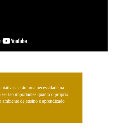
daptativas serão uma necessidade na
ser tão importantes quanto o próprio
r o ambiente de ensino e aprendizado