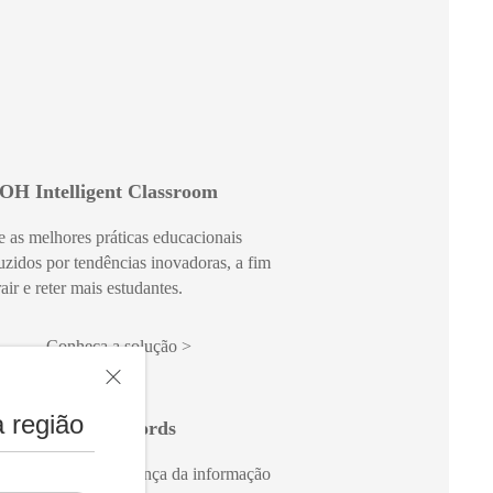
OH Intelligent Classroom
 as melhores práticas educacionais
zidos por tendências inovadoras, a fim
rair e reter mais estudantes.
Conheça a solução
 região
OH Student Records
ção, acesso e segurança da informação