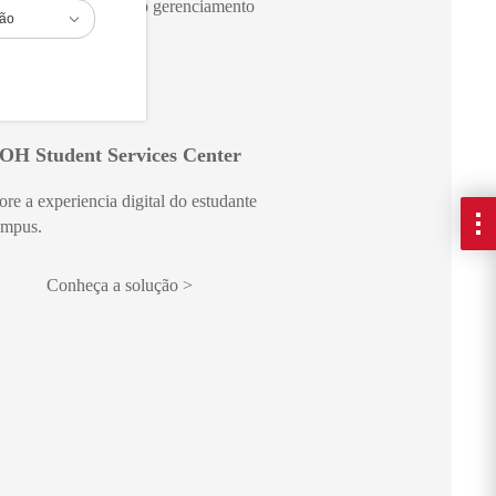
lementos vitais para o gerenciamento
ião
egistros do estudante.
eça a solução
OH Student Services Center
re a experiencia digital do estudante
ampus.
Conheça a solução