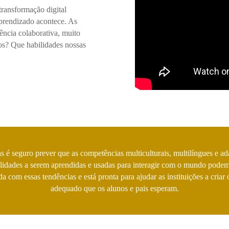
ransformação digital
aprendizado acontece. As
ência colaborativa, muito
os? Que habilidades nossas
s é seguro prever que as competências multiculturais, multilíngues e a
idades a serem aprendidas e usadas para interagir com o mundo podem 
 com essas tendências e está pronta para ajudar as instituições a cria
adequado que os alunos e pais esperam.