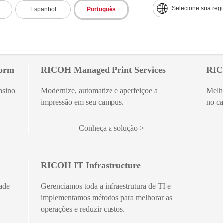
admissão.
são e
Selecione sua reg
Espanhol
Português
dos r
Conheça a solução
Conh
form
RICOH Managed Print Services
RIC
nsino
Modernize, automatize e aperfeiçoe a
Melho
impressão em seu campus.
no c
Conheça a solução
RICOH IT Infrastructure
dade
Gerenciamos toda a infraestrutura de TI e
implementamos métodos para melhorar as
operações e reduzir custos.