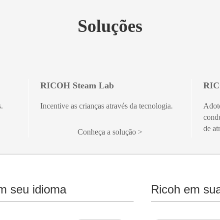
Soluções
RICOH Steam Lab
RIC
.
Incentive as crianças através da tecnologia.
Adote
condu
de at
Conheça a solução
m seu idioma
Ricoh em sua
RICOH Admissions
RIC
ade no
Aperfeiçoe a atenção ao aluno durante a
Reten