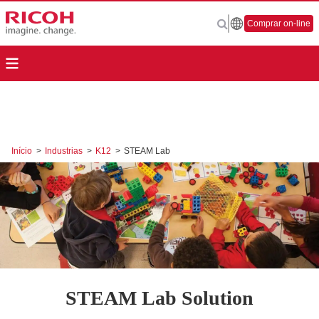
Comprar on-line
Início
>
Industrias
>
K12
>
STEAM Lab
STEAM Lab Solution