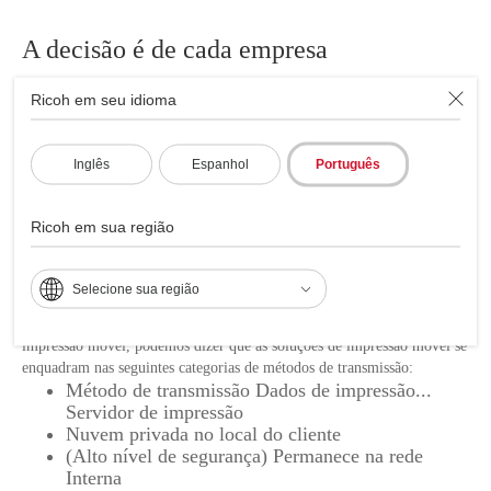
A decisão é de cada empresa
Há muitas opções de impressão móvel. Então, qual delas é a ideal para
Ricoh em seu idioma
você? Cada empresa tem requisitos exclusivos em termos de arquitetura
de rede, sistemas operacionais, esquemas de segurança, tipos de
dispositivos móveis, marcas e modelos de impressoras/MFP, formatos
Inglês
Espanhol
Português
de arquivos e muito mais. A compreensão de suas necessidades o
ajudará a determinar a melhor abordagem de impressão móvel para sua
empresa.
Ricoh em sua região
Abordagens básicas de Nuvem
Selecione sua região
Embora haja uma variedade de abordagens para a implementação da
impressão móvel, podemos dizer que as soluções de impressão móvel se
enquadram nas seguintes categorias de métodos de transmissão:
Método de transmissão Dados de impressão...
Servidor de impressão
Nuvem privada no local do cliente
(Alto nível de segurança) Permanece na rede
Interna