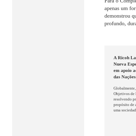
Para o Comple
apenas um fo
demonstrou qu
profundo, dur
A Ricoh La
Nueva Espe
em apoio a
das Nações
Globalmente,
Objetivos de
resolvendo pr
propósito de 
uma sociedad