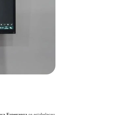
eva Esperanza
se estabeleceu