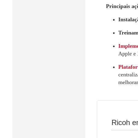
Principais aç
Instala
Treiname
Implemen
Apple e
Platafor
centrali
melhoran
Ricoh e
Benefício