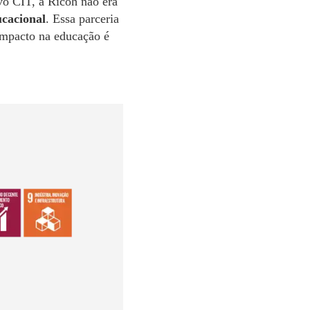
o CIT, a Ricoh não era
ucacional
. Essa parceria
 impacto na educação é