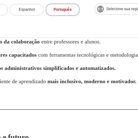
Selecione sua reg
Espanhol
Português
 foram notáveis e mensuráveis:
 de 90% na participação dos alunos
em sala de aula.
 da colaboração
entre professores e alunos.
res capacitados
com ferramentas tecnológicas e metodologias
s administrativos simplificados e automatizados.
ente de aprendizado
mais inclusivo, moderno e motivador.
 e futuro