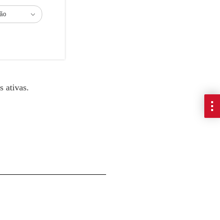
ião
 ativas.