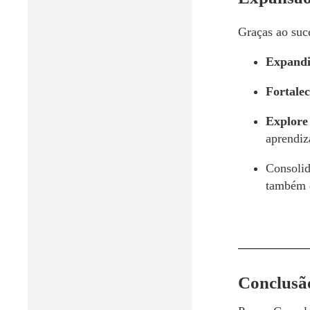
Graças ao suc
Expandir
Fortalec
Explore 
aprendiz
Consolid
também e
Conclusã