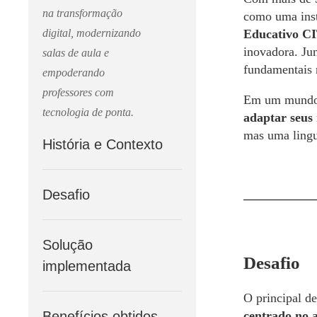
na transformação
como uma inst
digital, modernizando
Educativo CI
inovadora. Jun
salas de aula e
fundamentais 
empoderando
professores com
Em um mundo c
tecnologia de ponta.
adaptar seus
mas uma ling
História e Contexto
Desafio
Solução
Desafio
implementada
O principal de
Benefícios obtidos
centrado no 