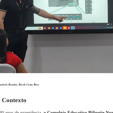
tricia Rosales, Ricoh Costa Rica
e Contexto
0 anos de experiência,
o Complejo Educativo Bilingüe Nu