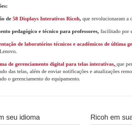
ões:
ção de
58 Displays Interativos Ricoh
,
que revolucionaram a d
nto pedagógico e técnico para professores,
facilitado por 
tação de laboratórios técnicos e acadêmicos de última g
 Lenovo.
ma de gerenciamento digital para telas interativas,
que pe
zado das telas, além de enviar notificações e atualizações rem
do o gerenciamento do equipamento.
m seu idioma
Ricoh em sua
s obtidos