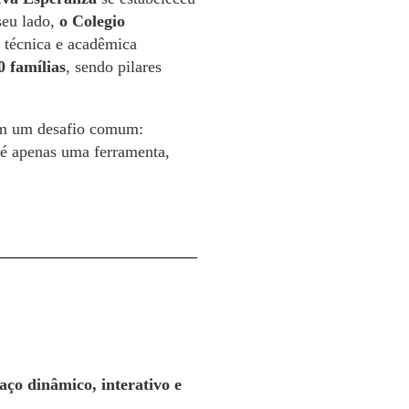
seu lado,
o Colegio
 técnica e acadêmica
0 famílias
, sendo pilares
ram um desafio comum:
 é apenas uma ferramenta,
aço dinâmico, interativo e