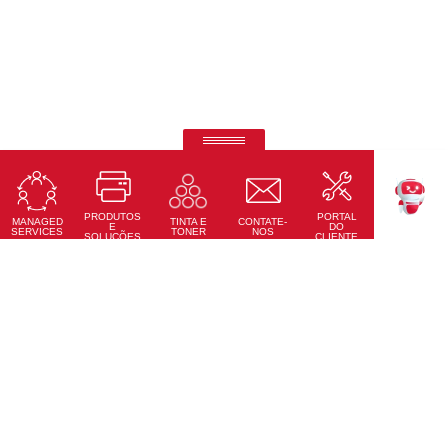
RICOH Pro Z75
Impressora Digital a Jato de Tinta Alimentada por Folhas
PRODUTOS
PORTAL
Saiba Mais
MANAGED
CONTATE-
TINTA E
TEKKU
E
DO
SERVICES
NOS
TONER
SOLUÇÕES
CLIENTE