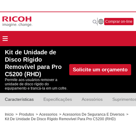
Comprar on-line
Kit de Unidade de
Disco Rígido
Removível para Pro
Solicite um orçamento
C5200 (RHD)
Permite aos usuários remover a
unidade de disco rígido do
equipamento e trancá-la em um cofre.
Características
Especificações
Acessórios
Suprimento
Inicio
>
Produtos
>
Acessorios
>
Acessorios De Seguranca E Diversos
>
Kit De Unidade De Disco Rígido Removível Para Pro C5200 (RHD)