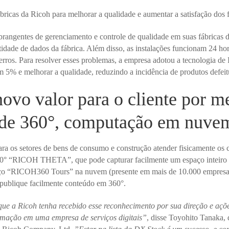
ricas da Ricoh para melhorar a qualidade e aumentar a satisfação dos 
rangentes de gerenciamento e controle de qualidade em suas fábricas de
dade de dados da fábrica. Além disso, as instalações funcionam 24 hor
rros. Para resolver esses problemas, a empresa adotou a tecnologia de
m 5% e melhorar a qualidade, reduzindo a incidência de produtos defe
novo valor para o cliente por m
 de 360°, computação em nuve
ara os setores de bens de consumo e construção atender fisicamente os c
60° “RICOH THETA”, que pode capturar facilmente um espaço inteiro 
ço “RICOH360 Tours” na nuvem (presente em mais de 10.000 empresas
 publique facilmente conteúdo em 360°.
 que a Ricoh tenha recebido esse reconhecimento por sua direção e aç
rmação em uma empresa de serviços digitais”
, disse Toyohito Tanaka, d