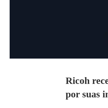
Ricoh rec
por suas i