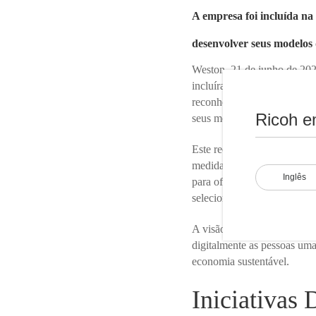
A empresa foi incluída na 
desenvolver seus modelos d
Weston, 21 de junho de 202
incluíram a Ricoh na lista 
reconhecimento para empresa
Ricoh e
seus modelos de negócios, a 
Este reconhecimento baseia-
medidas específicas para usa
Inglês
para oferecer um novo valor
selecionadas como DX Stoc
A visão da Ricoh para 2036,
digitalmente as pessoas umas
economia sustentável.
Iniciativas