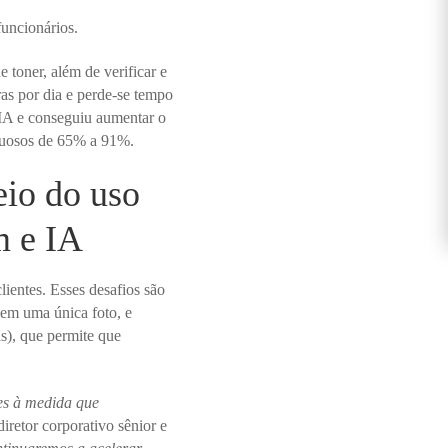
funcionários.
 toner, além de verificar e
as por dia e perde-se tempo
 IA e conseguiu aumentar o
ituosos de 65% a 91%.
eio do uso
m e IA
lientes. Esses desafios são
em uma única foto, e
), que permite que
ões à medida que
iretor corporativo sênior e