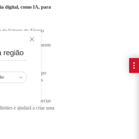
ia digital, como IA, para
a de Valores de Tóquio
ks é um sistema de
a transformar radicalmente
 região
e serviços digitais,
 esforços de todo o grupo
ião
 é uma das 33 empresas
 do trabalho”. Ao conectar
lientes e ajudará a criar uma