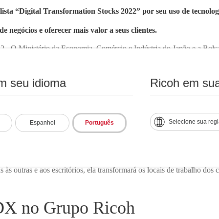
lista “Digital Transformation Stocks 2022” por seu uso de tecnolog
e negócios e oferecer mais valor a seus clientes.
2 - O Ministério da Economia, Comércio e Indústria do Japão e a Bols
“Digital Transformation (DX) Stocks 22” pela primeira vez. O DX Stoc
s que se concentram na transformação digital e usam a tecnologia par
m seu idioma
Ricoh em sua
fim de crescer e fortalecer sua competitividade.
se na gestão corporativa da Ricoh para se transformar em uma empresa d
r a tecnologia e a Inteligência Artificial (IA) nos locais de produção e
Selecione sua reg
Espanhol
Português
 para resolver os desafios nos locais de trabalho dos clientes. A Ricoh
ks este ano.
 que marca o 100º aniversário de sua fundação, é “realização por meio
 às outras e aos escritórios, ela transformará os locais de trabalho dos c
 DX no Grupo Ricoh