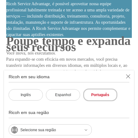
Ricoh Service Advantage, é possível aproveitar nossa equipe
profissional habilmente treinada e ter acesso a uma ampla variedade de
serviços — incluindo distribuição, treinamento, consultoria, projeto,
instalação, manutenção e suporte de infraestrutura. As oportunidades
são ilimitadas. A Ricoh Service Advantage nos permite complementar e
capacitar suas aptidões existentes.
Poupe tempo e expanda
seus recursos
Você inova, nós executamos.
Para expandir-se com eficácia em novos mercados, você precisa
transferir informações em diversos idiomas, em múltiplos locais e, ao
mesmo tempo, acatar novos requisitos de conformidade e governança
Ricoh em seu idioma
locais.
Conte conosco para ajudá-lo a navegar por esses mercados emergentes.
Temos uma rede global, que se estende por mais de 194 países e
Inglês
Espanhol
Português
territórios ao redor do mundo. Onde quer que você precise ir, estamos
familiarizados com os idiomas e costumes locais. Nossos mais de
25.000 técnicos qualificados em todo o mundo cumprem um número
Ricoh em sua região
obrigatório de horas de treinamento a cada ano.
Selecione sua região