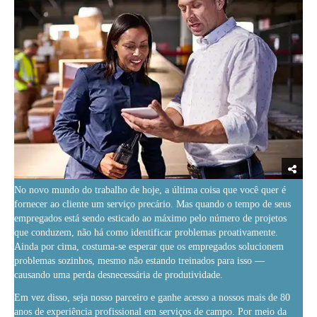
No novo mundo do trabalho de hoje, a última coisa que você quer é
fornecer ao cliente um serviço precário. Mas quando o tempo de seus
empregados está sendo esticado ao máximo pelo número de projetos
que conduzem, não há como identificar problemas proativamente.
Ainda por cima, costuma-se esperar que os empregados solucionem
problemas sozinhos, mesmo não estando treinados para isso —
causando uma perda desnecessária de produtividade.
Em vez disso, seja nosso parceiro e ganhe acesso a nossos mais de 80
anos de experiência profissional em serviços de campo. Por meio da