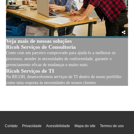
Veja mais de nossas soluções
Ricoh Serviços de Consultoria
Conte com um parceiro comprovado para ajudá-lo a melhorar os
processos, atender às necessidades de conformidade, garantir o
gerenciamento eficaz de mudanças e muito mais.
Ricoh Serviços de TI
Na RICOH, desenvolvemos serviços de TI dentro de nosso portfólio
como uma resposta às necessidades de nossos clientes.
Topo da página
Contato
Privacidade
Acessibilidade
Mapa do site
Termos de uso