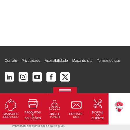
Topo da página
Contato
Privacidade
Acessibilidade
Mapa do site
Termos de uso
© 2026 Ricoh América Latina, Inc. Todos os direitos reservados.
2700 S Commerce Pkwy # 201, Weston, FL 33331, United States
PRODUTOS
PORTAL
MANAGED
CONTATE-
TINTA E
TEKKU
E
DO
SERVICES
NOS
TONER
SOLUÇÕES
CLIENTE
Ricoh Pro C7500
Impressão em quinta cor de outro nível.