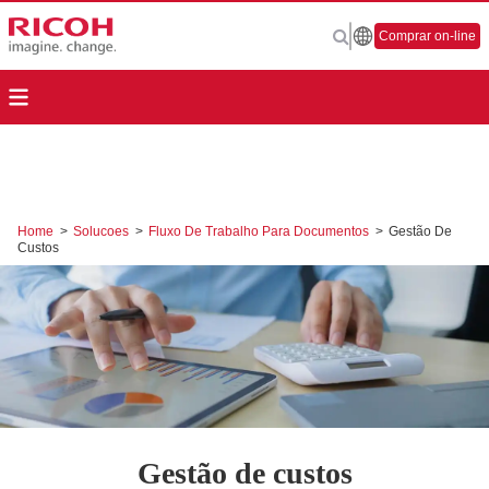
Comprar on-line
Home
>
Solucoes
>
Fluxo De Trabalho Para Documentos
>
Gestão De
Custos
Gestão de custos