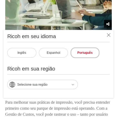
Ricoh em seu idioma
Entenda quem está usando sua frota de
impressão e como.
Inglês
Espanhol
Português
Quando você não sabe como seu parque de impressão está
Ricoh em sua região
sendo utilizada – e por quem – é quase impossível tomar
decisões de gestão precisas sobre o uso e o desperdício. O
rastreamento de trabalhos é especialmente difícil se os seus
Selecione sua região
equipamentos forem compartilhados por vários usuários e vários
departamentos.
Para melhorar suas práticas de impressão, você precisa entender
primeiro como seu parque de impressão está operando. Com a
Gestão de Custos, você pode rastrear o uso – tanto por usuário