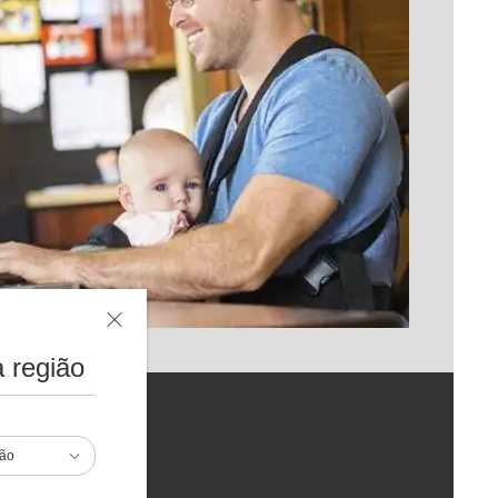
 região
ião