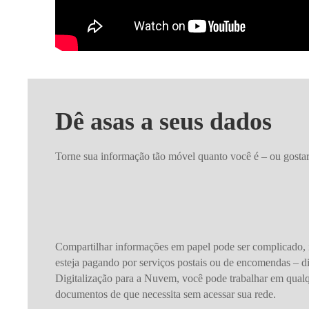
Dê asas a seus dados
Torne sua informação tão móvel quanto você é – ou gostari
Compartilhar informações em papel pode ser complicado, i
esteja pagando por serviços postais ou de encomendas – 
Digitalização para a Nuvem, você pode trabalhar em qualq
documentos de que necessita sem acessar sua rede.