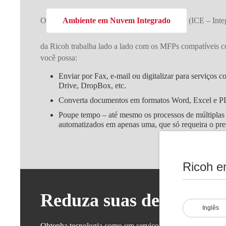
O
Ambiente em Nuvem Integrado
(ICE – Inte
da Ricoh trabalha lado a lado com os MFPs compatíveis 
você possa:
Enviar por Fax, e-mail ou digitalizar para serviço
Drive, DropBox, etc.
Converta documentos em formatos Word, Excel e P
Poupe tempo – até mesmo os processos de múltiplas
automatizados em apenas uma, que só requeira o pre
Ricoh e
Reduza suas despesas de
Inglês
Obtenha tecnologia como um serviço, por uma taxa de assin