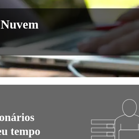
a Nuvem
onários
eu tempo