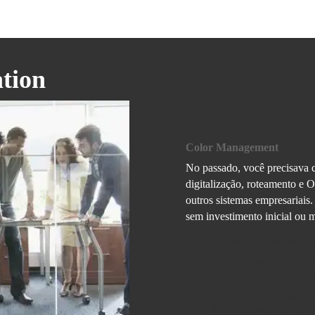
tion
Color Management
No passado, você precisava c
digitalização, roteamento e O
outros sistemas empresariais
sem investimento inicial ou 
Adicione ou exclua usuá
Dedique mais tempo às 
especialistas em TI lid
Eleve a produtividade 
de experiência em fluxo 