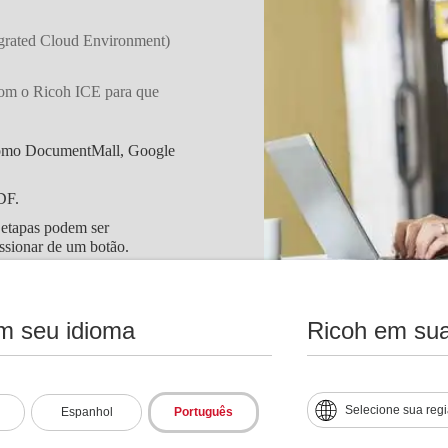
grated Cloud Environment)
com o Ricoh ICE para que
s como DocumentMall, Google
DF.
 etapas podem ser
ssionar de um botão.
m seu idioma
Ricoh em sua
 capital
Selecione sua reg
Espanhol
Português
atura acessível e previsível.