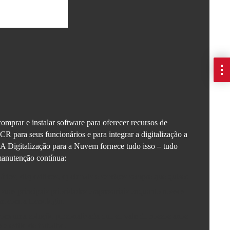
omprar e instalar software para oferecer recursos de
CR para seus funcionários e para integrar a digitalização a
. A Digitalização para a Nuvem fornece tudo isso – tudo
manutenção contínua:
rios, dispositivos, opcionais e serviços sempre que quiser.
suas principais prioridades empresariais enquanto nossos
am com a tecnologia.
com uma solução personalizada que se vale de nossos anos
e estilo de trabalho.