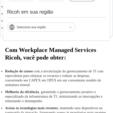
Suporte remoto ao usuário.
Ricoh em sua região
Resolução remota de incidentes.
Monitoramento
de dispositivos.
Selecione sua região
Desenvolvimento
de aplicativos
Com Workplace Managed Services
Ricoh, você pode obter:
Redução de custos
com a terceirização do gerenciamento de TI com
especialistas para otimizar os recursos e reduzir as despesas,
convertendo seu CAPEX em OPEX em um conveniente modelo de
assinatura mensal.
Melhoria da eficiência
, garantindo o gerenciamento proativo e
especializado da infraestrutura de TI, minimizando as interrupções e
otimizando o desempenho.
Acesso às tecnologias mais recentes
, mantendo seus dispositivos na
vanguarda da inovação, fornecendo acesso às tecnologias mais recentes