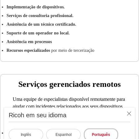
Implementação de dispositivos.
Serviços de consultoria profissional.
Assistência de um técnico certificado.
Suporte de um operador no local.
Assistência em processos
Recursos especializados
por meio de tercerização
Serviços gerenciados remotos
Uma equipe de especialistas disponível remotamente para
ajudar com incidentes relacionados aos seus dispositivos
ou software, oferecendo assistência aos usuários por meio
Ricoh em seu idioma
de:
Centro de atendimento ao cliente:
Suporte por telefone, e-mail ou
Inglês
Espanhol
Português
bate-papo.