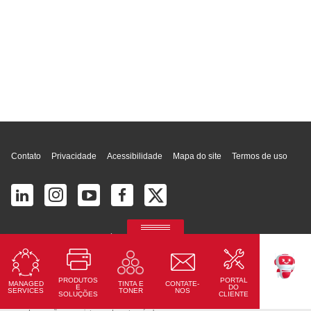
Topo da página
Contato
Privacidade
Acessibilidade
Mapa do site
Termos de uso
© 2026 Ricoh América Latina, Inc. Todos os direitos reservados.
2700 S Commerce Pkwy # 201, Weston, FL 33331, United States
PRODUTOS
PORTAL
MANAGED
CONTATE-
TINTA E
TEKKU
E
DO
SERVICES
NOS
TONER
SOLUÇÕES
CLIENTE
Ricoh Pro C7500