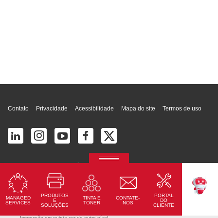
Topo da página
Contato
Privacidade
Acessibilidade
Mapa do site
Termos de uso
© 2026 Ricoh América Latina, Inc. Todos os direitos reservados.
2700 S Commerce Pkwy # 201, Weston, FL 33331, United States
PRODUTOS
PORTAL
MANAGED
CONTATE-
TINTA E
TEKKU
E
DO
SERVICES
NOS
TONER
SOLUÇÕES
CLIENTE
Ricoh Pro C7500
Impressão em quinta cor de outro nível.