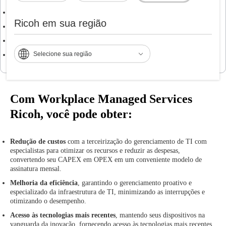
Suporte remoto ao usuário.
Ricoh em sua região
Resolução remota de incidentes.
Monitoramento
de dispositivos.
Selecione sua região
Desenvolvimento
de aplicativos
Com Workplace Managed Services
Ricoh, você pode obter:
Redução de custos
com a terceirização do gerenciamento de TI com
especialistas para otimizar os recursos e reduzir as despesas,
convertendo seu CAPEX em OPEX em um conveniente modelo de
assinatura mensal.
Melhoria da eficiência
, garantindo o gerenciamento proativo e
especializado da infraestrutura de TI, minimizando as interrupções e
otimizando o desempenho.
Acesso às tecnologias mais recentes
, mantendo seus dispositivos na
vanguarda da inovação, fornecendo acesso às tecnologias mais recentes