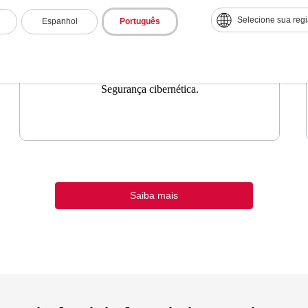
Selecione sua reg
Espanhol
Português
Segurança cibernética.
Saiba mais