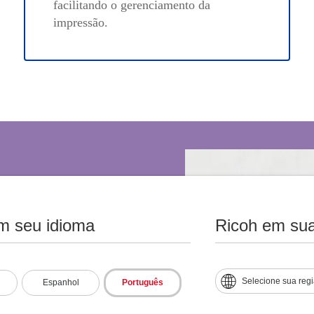
facilitando o gerenciamento da
impressão.
m seu idioma
Ricoh em sua
ow, você obtém
Selecione sua reg
Espanhol
Português
seus fluxos de