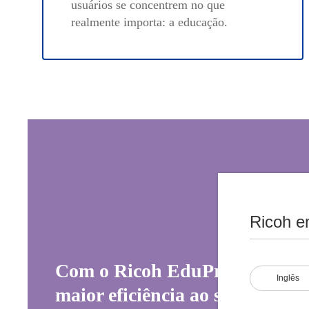
usuários se concentrem no que
realmente importa: a educação.
Ricoh e
Com o Ricoh EduPrint Workfl
Inglês
maior eficiência ao simplificar 