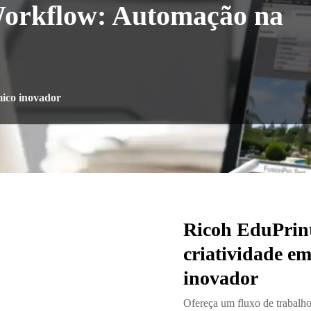
Workflow: Automação na
mico inovador
Ricoh EduPrint
criatividade e
inovador
Ofereça um fluxo de trabalh