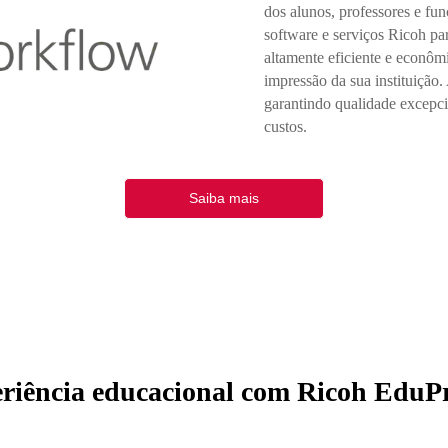
dos alunos, professores e fu
software e serviços Ricoh pa
altamente eficiente e econô
impressão da sua instituição
garantindo qualidade excepcio
custos.
Saiba mais
eriência educacional com Ricoh EduP