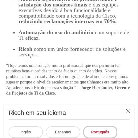
satisfação dos usuários finais
e das equipes
executivas devido à boa funcionalidade e
compatibilidade com a tecnologia da Cisco,
reduzindo reclamações internas em 70%.
Automação do uso do auditório
com suporte de
TI eficaz.
Ricoh
como um único fornecedor de soluções e
serviços.
“Hoje temos uma solução muito profissional que nos permitiu ter
reuniões bem-sucedidas tanto de áudio quanto de vídeo. Nossos
problemas foram resolvidos e foi um grande desafio que conseguimos
superar porque o nível de escalonamentos que tínhamos era muito alto.
Agradecemos à Ricoh por esta solução.” –
Jorge Hernández, Gerente
de Projetos de Ti da Cisco.
Ricoh em seu idioma
A Ricoh América Latina e o
Cisco atuam juntos a favor
Inglês
Espanhol
Português
dos objetivos de