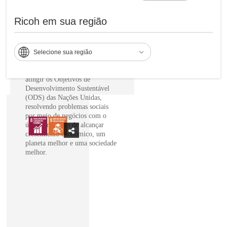
desenvolvimento
Ricoh em sua região
sustentável das nações
unidas para lograr um
melhor futuro:
Selecione sua região
Globalmente, a Ricoh é uma
empresa comprometida em
atingir os Objetivos de
Desenvolvimento Sustentável
(ODS) das Nações Unidas,
resolvendo problemas sociais
por meio de negócios com o
único propósito de alcançar
crescimento econômico, um
planeta melhor e uma sociedade
melhor.