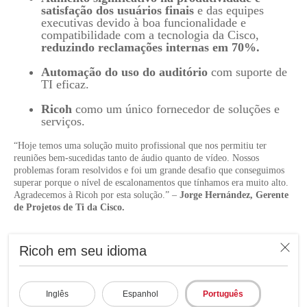
satisfação dos usuários finais
e das equipes
executivas devido à boa funcionalidade e
compatibilidade com a tecnologia da Cisco,
reduzindo reclamações internas em 70%.
Automação do uso do auditório
com suporte de
TI eficaz.
Ricoh
como um único fornecedor de soluções e
serviços.
“Hoje temos uma solução muito profissional que nos permitiu ter
reuniões bem-sucedidas tanto de áudio quanto de vídeo. Nossos
problemas foram resolvidos e foi um grande desafio que conseguimos
superar porque o nível de escalonamentos que tínhamos era muito alto.
Agradecemos à Ricoh por esta solução.” –
Jorge Hernández, Gerente
de Projetos de Ti da Cisco.
Ricoh em seu idioma
A Ricoh América Latina e o
Cisco atuam juntos a favor
Inglês
Espanhol
Português
dos objetivos de