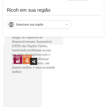
desenvolvimento
Ricoh em sua região
sustentável das nações
unidas para lograr um
melhor futuro:
Selecione sua região
Globalmente, a Ricoh é uma
empresa comprometida em
atingir os Objetivos de
Desenvolvimento Sustentável
(ODS) das Nações Unidas,
resolvendo problemas sociais
por meio de negócios com o
único propósito de alcançar
crescimento econômico, um
planeta melhor e uma sociedade
melhor.