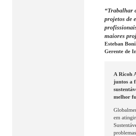
“Trabalhar 
projetos de
profissiona
maiores proj
Esteban Boni
Gerente de I
A Ricoh A
juntos a 
sustentáv
melhor fu
Globalmen
em atingi
Sustentáv
problemas