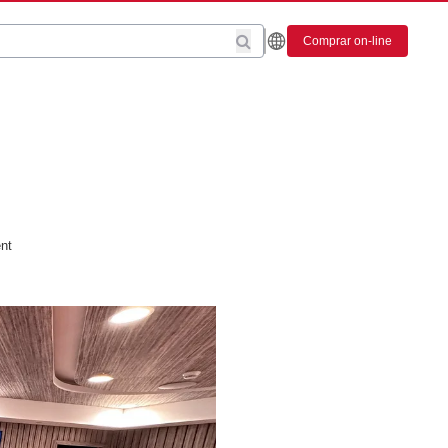
Comprar on-line
nt