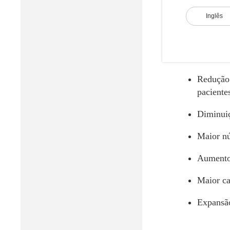
Inglês
Resultad
O Establ
Redução 
paciente
Diminuiç
Maior nú
Aumento 
Maior cap
Expansão