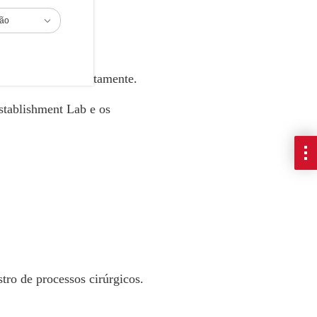
ião
os treinados remotamente.
stablishment Lab e os
ro de processos cirúrgicos.