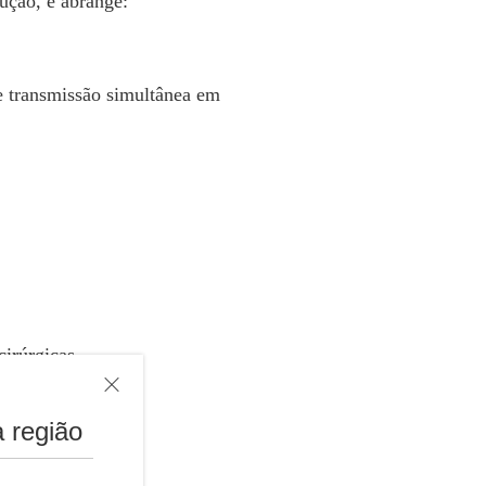
ução, e abrange:
e transmissão simultânea em
cirúrgicas.
 região