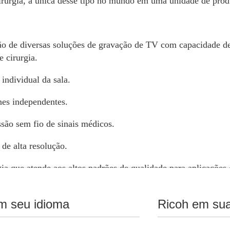
cirurgia, a única desse tipo no mundo em uma unidade de prod
ão de diversas soluções de gravação de TV com capacidade d
e cirurgia.
 individual da sala.
es independentes.
são sem fio de sinais médicos.
de alta resolução.
ia que atende aos altos padrões de qualidade para aplicações 
 e edição de vídeo para CAP.
m seu idioma
Ricoh em sua