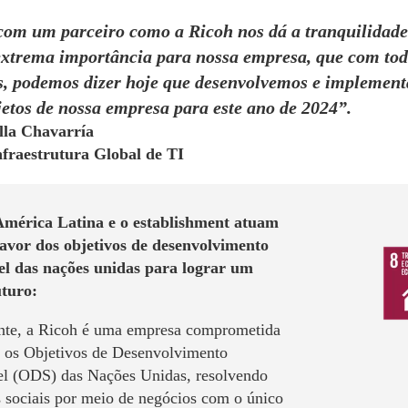
com um parceiro como a Ricoh nos dá a tranquilidade
 extrema importância para nossa empresa, que com tod
is, podemos dizer hoje que desenvolvemos e impleme
etos de nossa empresa para este ano de 2024”.
lla Chavarría
nfraestrutura Global de TI
mérica Latina e o establishment atuam
favor dos objetivos de desenvolvimento
el das nações unidas para lograr um
turo:
te, a Ricoh é uma empresa comprometida
r os Objetivos de Desenvolvimento
el (ODS) das Nações Unidas, resolvendo
 sociais por meio de negócios com o único