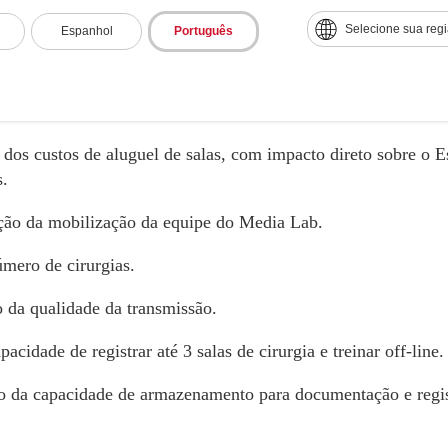
Selecione sua reg
Espanhol
Português
os
ishment Lab obteve um aumento de 50% no número de médic
dos custos de aluguel de salas, com impacto direto sobre o E
s.
ão da mobilização da equipe do Media Lab.
mero de cirurgias.
da qualidade da transmissão.
acidade de registrar até 3 salas de cirurgia e treinar off-line.
 da capacidade de armazenamento para documentação e regist