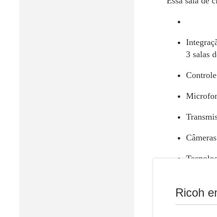
Essa sala de 
Integraç
3 salas d
Controle
Microfon
Transmis
Câmeras 
Tecnolog
Gravação
Ricoh e