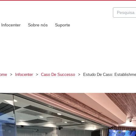
Infocenter
Sobre nós
Suporte
ome
>
Infocenter
>
Caso De Successo
>
Estudo De Caso: Establishme