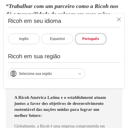
“Trabalhar com um parceiro como a Ricoh nos
dá a tranquilidade de colocar em suas mãos
Ricoh em seu idioma
projetos de extrema importância para nossa
empresa, que com toda sua equipe de
profissionais, podemos dizer hoje que
Inglês
Espanhol
Português
desenvolvemos e implementamos com sucesso
um dos maiores projetos de nossa empresa para
Ricoh em sua região
este ano de 2024”.
Esteban Bonilla Chavarría
Selecione sua região
Gerente de Infraestrutura Global de TI
A Ricoh América Latina e o establishment atuam
juntos a favor dos objetivos de desenvolvimento
sustentável das nações unidas para lograr um
melhor futuro:
Globalmente, a Ricoh é uma empresa comprometida em