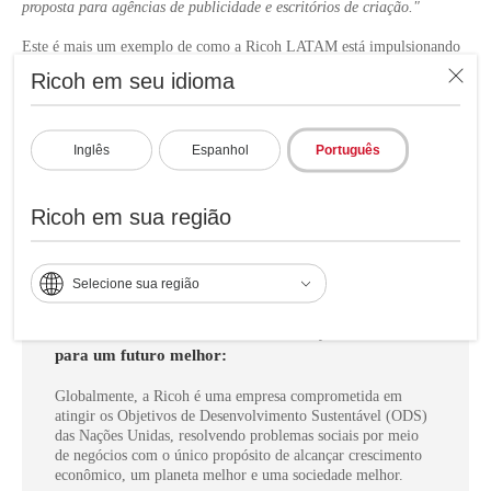
proposta para agências de publicidade e escritórios de criação."
Este é mais um exemplo de como a Ricoh LATAM está impulsionando
a transformação digital no setor de artes gráficas, acompanhando seus
Ricoh em seu idioma
clientes em todas as etapas de crescimento. A Gráfica Maguncia e a
Ricoh criam em conjunto experiências inovadoras no espaço de
trabalho, aumentando a produtividade, a qualidade e a capacidade de
resposta a um mercado cada vez mais exigente.
Inglês
Espanhol
Português
Ricoh em sua região
Selecione sua região
A Ricoh Latin America e Grafico Maguncia em
conjunto em apoio aos Objetivos de
Desenvolvimento Sustentável das Nações Unidas
para um futuro melhor:
Globalmente, a Ricoh é uma empresa comprometida em
atingir os Objetivos de Desenvolvimento Sustentável (ODS)
das Nações Unidas, resolvendo problemas sociais por meio
de negócios com o único propósito de alcançar crescimento
econômico, um planeta melhor e uma sociedade melhor.