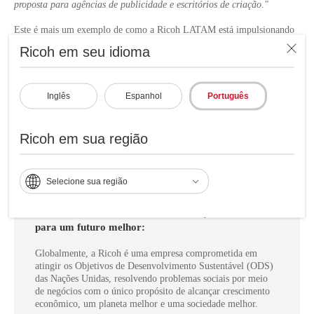
proposta para agências de publicidade e escritórios de criação."
Este é mais um exemplo de como a Ricoh LATAM está impulsionando
a transformação digital no setor de artes gráficas, acompanhando seus
Ricoh em seu idioma
clientes em todas as etapas de crescimento. A Gráfica Maguncia e a
Ricoh criam em conjunto experiências inovadoras no espaço de
trabalho, aumentando a produtividade, a qualidade e a capacidade de
resposta a um mercado cada vez mais exigente.
Inglês
Espanhol
Português
Ricoh em sua região
Selecione sua região
A Ricoh Latin America e Grafico Maguncia em
conjunto em apoio aos Objetivos de
Desenvolvimento Sustentável das Nações Unidas
para um futuro melhor:
Globalmente, a Ricoh é uma empresa comprometida em
atingir os Objetivos de Desenvolvimento Sustentável (ODS)
das Nações Unidas, resolvendo problemas sociais por meio
de negócios com o único propósito de alcançar crescimento
econômico, um planeta melhor e uma sociedade melhor.