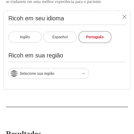
se traduzem em uma melhor experiência para o paciente.
Conecte sua equipe médica com os pacientes como eles esperam: Uma
Ricoh em seu idioma
experiência híbrida sem limites.
RICOH DICOM Solution
Inglês
Espanhol
Português
RICOH Smart Doctor
Healthcare Meeting Room
Ricoh em sua região
Healthcare Managed Print Services
Healthcare E-Forms
Selecione sua região
Resultados