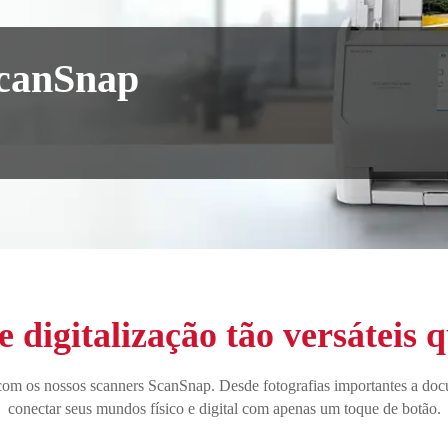
ScanSnap
e digitalização tão versáteis 
e com os nossos scanners ScanSnap. Desde fotografias importantes a do
conectar seus mundos físico e digital com apenas um toque de botão.