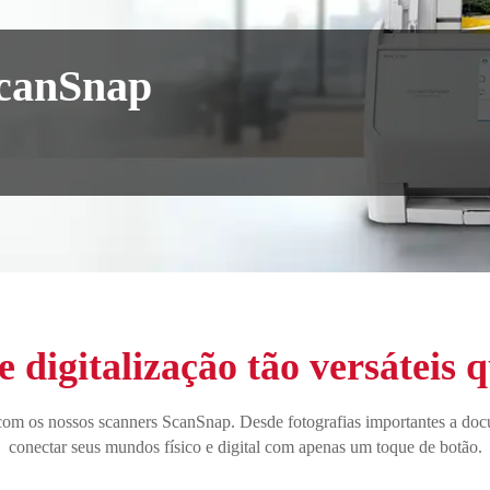
ScanSnap
e digitalização tão versáteis 
e com os nossos scanners ScanSnap. Desde fotografias importantes a do
conectar seus mundos físico e digital com apenas um toque de botão.