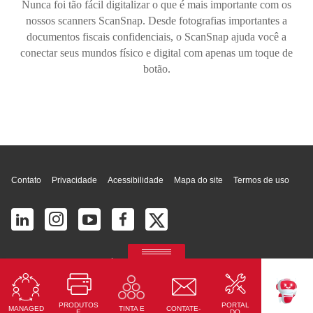
Nunca foi tão fácil digitalizar o que é mais importante com os
nossos scanners ScanSnap. Desde fotografias importantes a
documentos fiscais confidenciais, o ScanSnap ajuda você a
conectar seus mundos físico e digital com apenas um toque de
botão.
Topo da página
Contato
Privacidade
Acessibilidade
Mapa do site
Termos de uso
© 2026 Ricoh América Latina, Inc. Todos os direitos reservados.
2700 S Commerce Pkwy # 201, Weston, FL 33331, United States
PRODUTOS
PORTAL
MANAGED
CONTATE-
TINTA E
TEKKU
E
DO