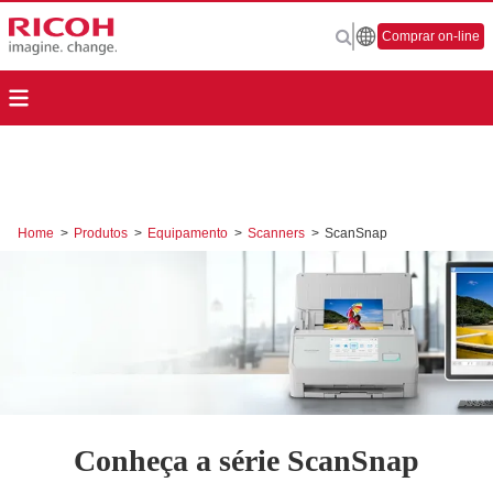
Comprar on-line
Home
>
Produtos
>
Equipamento
>
Scanners
>
ScanSnap
Conheça a série ScanSnap