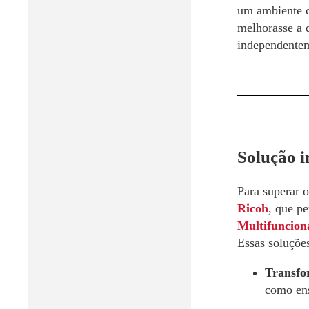
um ambiente c
melhorasse a 
independentem
Solução 
Para superar o
Ricoh
, que p
Multifuncion
Essas soluções
Transfo
como ens