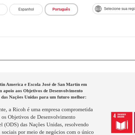
se projeto de inovação na Escola José de San Martín gerou gra
Selecione sua reg
va em outras comunidades com necessidades semelhantes. Estã
Espanhol
Português
para levar esse modelo a diferentes regiões da Costa Rica, c
educação em áreas urbanas marginalizadas com experiências 
logia.
tin America e Escola José de San Martín em
m apoio aos Objetivos de Desenvolvimento
l das Nações Unidas para um futuro melhor:
te, a Ricoh é uma empresa comprometida
r os Objetivos de Desenvolvimento
el (ODS) das Nações Unidas, resolvendo
 sociais por meio de negócios com o único