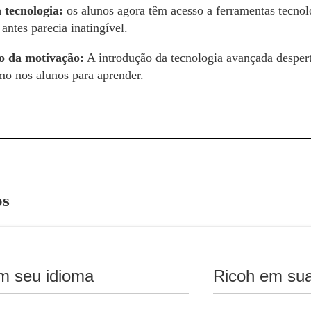
 tecnologia:
os alunos agora têm acesso a ferramentas tecnol
antes parecia inatingível.
 da motivação:
A introdução da tecnologia avançada desper
mo nos alunos para aprender.
os
mentação do projeto, houve uma melhora significativa no d
ola José de San Martín.
As novas ferramentas tecnológicas
nas aulas e uma compreensão mais profunda das matérias estud
m seu idioma
Ricoh em sua
 da instituição educacional.