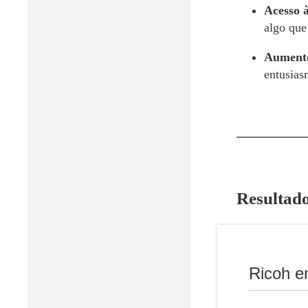
Acesso à
algo que 
Aumento
entusias
Resultad
Desde a imple
alunos da
Esc
participação 
Ricoh e
Adoção Digital