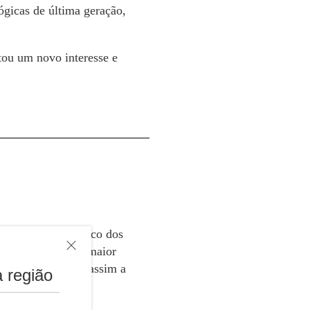
ógicas de última geração,
tou um novo interesse e
esempenho acadêmico dos
 promoveram uma maior
adas, acelerando assim a
 região