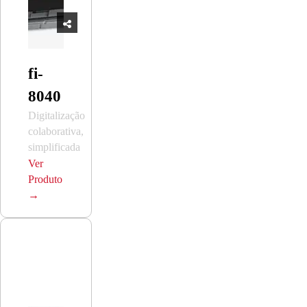
fi-
8040
Digitalização
colaborativa,
simplificada
Ver
Produto
→