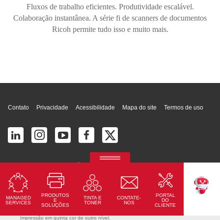
Fluxos de trabalho eficientes. Produtividade escalável.
Colaboração instantânea. A série fi de scanners de documentos
Ricoh permite tudo isso e muito mais.
Topo da página
Contato
Privacidade
Acessibilidade
Mapa do site
Termos de uso
© 2026 Ricoh América Latina, Inc. Todos os direitos reservados.
2700 S Commerce Pkwy # 201, Weston, FL 33331, United States
PRODUTOS
PORTAL
MANAGED
CONTATE-
TINTA E
TEKKU
E
DO
SERVICES
NOS
TONER
SOLUÇÕES
CLIENTE
Ricoh Pro C7500
Impressão em quinta cor de outro nível.