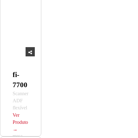
fi-
7700
Scanner
ADF
flexível
de alto
Ver
volume
Produto
com
→
mesa