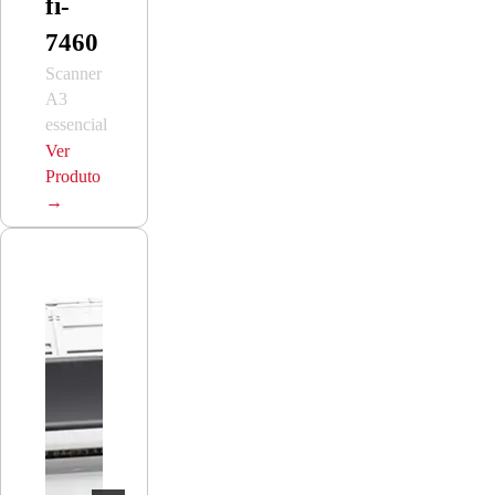
fi-
7460
Scanner
A3
essencial
Ver
Produto
→