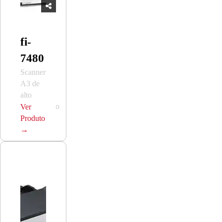
fi-
7480
Scanner
A3 de
alto
desempenho
Ver
Produto
→