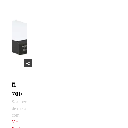
fi-
70F
Scanner
de mesa
com
pegada
Ver