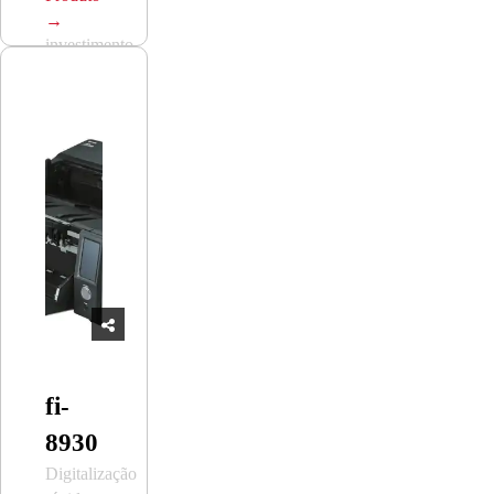
seu
→
investimento
fi-
8930
Digitalização