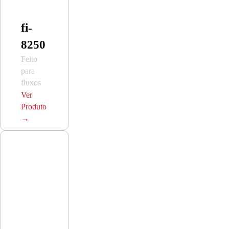
fi-
8250
Feito
para
fluxos
de
Ver
trabalho
Produto
exigentes.
→