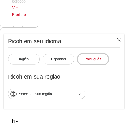
geração
de
Ver
excelência
Produto
em
→
digitalização
Ricoh em seu idioma
Inglês
Espanhol
Português
Ricoh em sua região
Selecione sua região
fi-