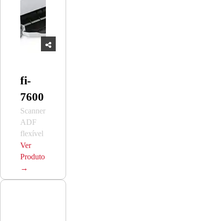
fi-
7600
Scanner
ADF
flexível
de alto
Ver
volume
Produto
→