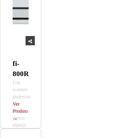
fi-
800R
Um
scanner
poderoso
que
Ver
ocupa
Produto
pouco
→
espaço