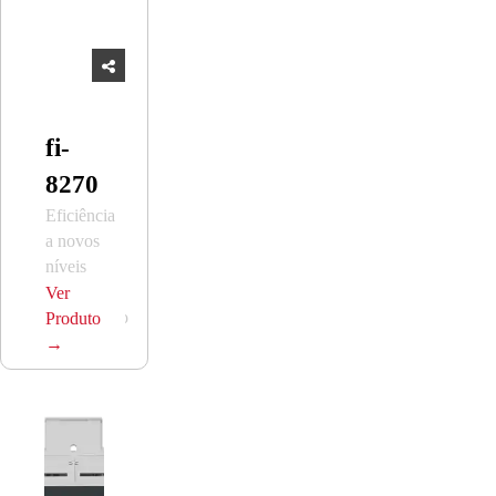
fi-
8270
Eficiência
a novos
níveis
com
Ver
alimentação
Produto
evoluída
→