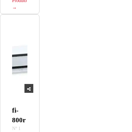
pequena
Produto
→
fi-
800r
Nº 1