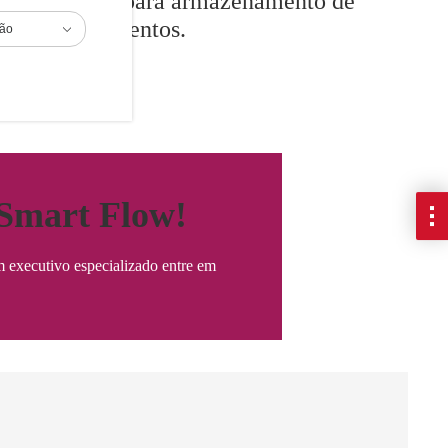
físico para armazenamento de
documentos.
ião
 Smart Flow!
m executivo especializado entre em