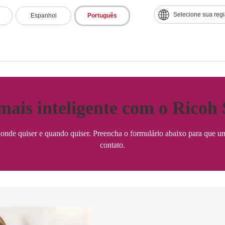
uso de soluções
tecnológicas
inteligentes, eficientes e
Selecione sua reg
Espanhol
Português
seguras.
mais inteligente com o Ricoh
onde quiser e quando quiser. Preencha o formulário abaixo para que u
contato.