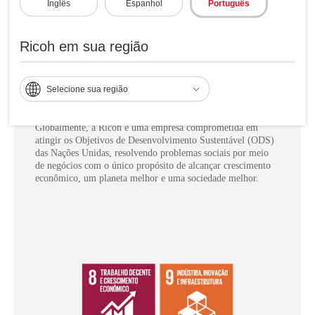
Inglês
Espanhol
Português
Saiba mais sobre nossos serviços de colaboração com
Ricoh Theta .
Ricoh em sua região
Ricoh Latin America e ConstructIN atuam juntas a
favor dos objetivos de desenvolvimento sustentável
Selecione sua região
das nações unidas para lograr um melhor futuro:
Globalmente, a Ricoh é uma empresa comprometida em
atingir os Objetivos de Desenvolvimento Sustentável (ODS)
das Nações Unidas, resolvendo problemas sociais por meio
de negócios com o único propósito de alcançar crescimento
econômico, um planeta melhor e uma sociedade melhor.