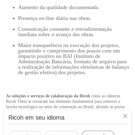
Aumento da qualidade documentada.
Presença on-line diária nas obras.
Comunicação constante e retroalimentação
imediata sobre o avanço das obras.
Maior transparência na execução dos projetos,
garantindo o cumprimento dos prazos com um
impacto positivo no BAI (Instituto de
Administração Bancária, formato de arquivo para
a realização de informações eletrônicas de balanço
de gestão efetiva) dos projetos.
As soluções e serviços de colaboração da Ricoh
como as câmeras
Ricoh Theta se tornaram um elemento fundamental para remover a
brecha tecnológica no setor de construção no Brasil, abrindo as portas
para que mais pessoas participem no avanço das obras de construção,
Ricoh em seu idioma
permitindo engenheiros e arquitetos retroalimentam de maneira mais
precisa e ao mesmo tempo o avanço dos projetos, à medida que os
clientes se mantêm em tanto passo a passo.