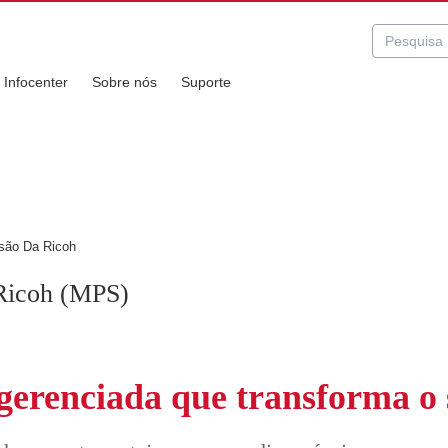
essão Gerenciados Ricoh
Infocenter
Sobre nós
Suporte
ui
são Da Ricoh
gerenciada que transforma o 