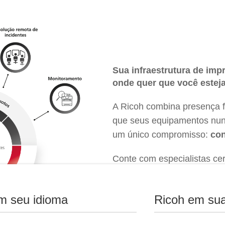
Sua infraestrutura de imp
onde quer que você esteja
A Ricoh combina presença fí
que seus equipamentos nun
um único compromisso:
con
Conte com especialistas cer
instalações, respaldados po
horas por dia, 7 dias por s
m seu idioma
Ricoh em sua
Ver solução