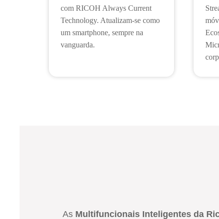
com RICOH Always Current
Str
Technology. Atualizam-se como
móve
um smartphone, sempre na
Ecos
vanguarda.
Micr
corp
As
Multifuncionais Inteligentes da Ri