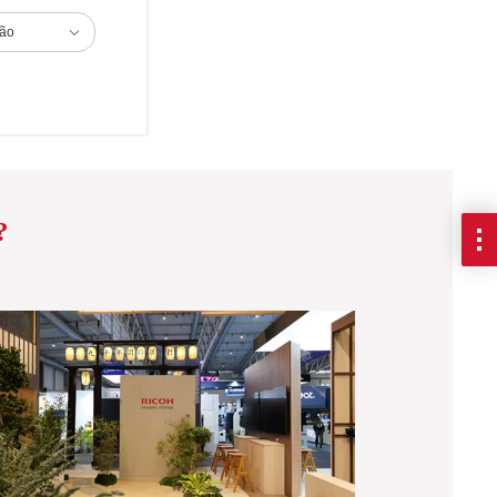
ião
?