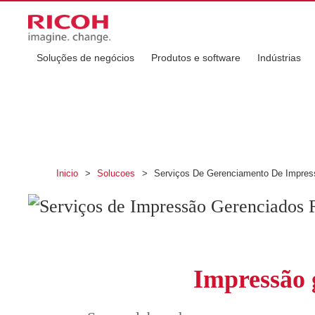
Serviços de Impr
Soluções de negócios
Produtos e software
Indústrias
(MPS)
Seu espaço de trabalho inteligente começa aq
Inicio
>
Solucoes
>
Serviços De Gerenciamento De Impres
Impressão 