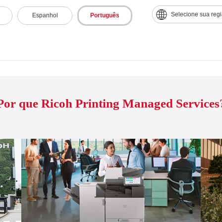
Selecione sua reg
Espanhol
Português
Por que Ricoh Printing Managed Services