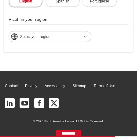
English
Spanish
Portuguese
Multifunções - Aficio
Ricoh in your region
2035eSP
Select your region
Page Top
Contact
Privacy
Accessibility
Sitemap
Terms of Use
© 2026 Ricoh América Latina. All Rights Reserved.