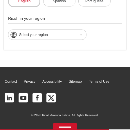
English
Spanish
Portuguese
Multifunções - MP
Ricoh in your region
3554
Select your region
Page Top
Contact
Privacy
Accessibility
Sitemap
Terms of Use
© 2026 Ricoh América Latina. All Rights Reserved.