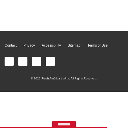
Page Top
Contact
Privacy
Accessibility
Sitemap
Terms of Use
© 2026 Ricoh América Latina. All Rights Reserved.