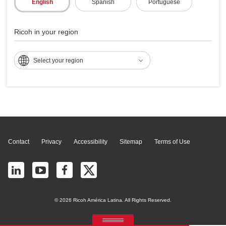
English
Spanish
Portuguese
Multifunções - MP
Ricoh in your region
3352
Select your region
Page Top
Contact
Privacy
Accessibility
Sitemap
Terms of Use
© 2026 Ricoh América Latina. All Rights Reserved.