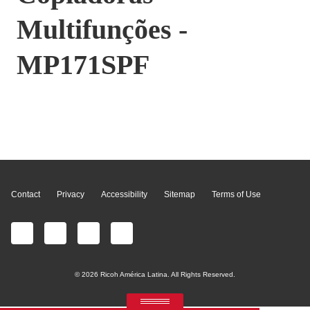
Multifunções -
MP171SPF
Page Top
Contact
Privacy
Accessibility
Sitemap
Terms of Use
© 2026 Ricoh América Latina. All Rights Reserved.
RICOH Quick Approval