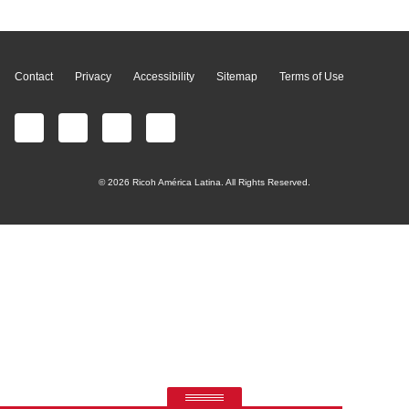
Page Top
Contact
Privacy
Accessibility
Sitemap
Terms of Use
© 2026 Ricoh América Latina. All Rights Reserved.