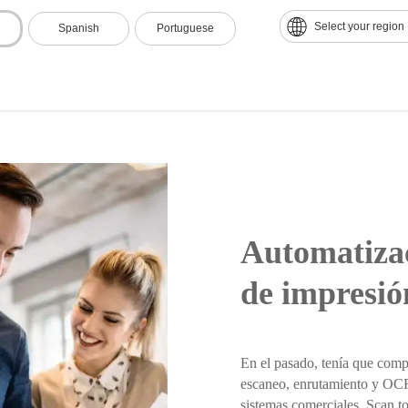
Reduzca sus gastos de capita
Select your region
Spanish
Portuguese
 tecnología como servicio por una tarifa de suscripción asequible y pre
Automatizac
de impresión
En el pasado, tenía que comp
escaneo, enrutamiento y OCR 
sistemas comerciales. Scan to