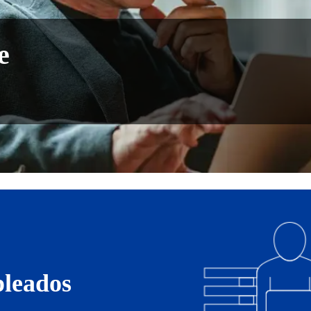
e
pleados