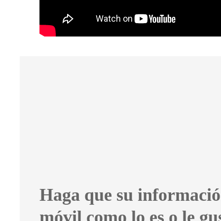
Haga que su informació
móvil como lo es o le gus