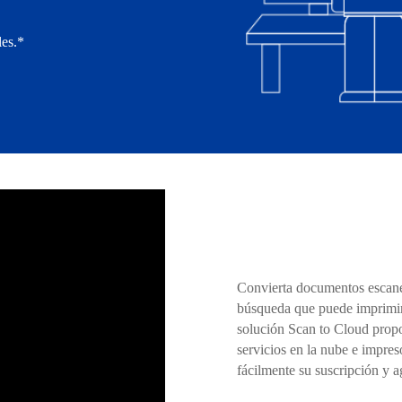
les.*
Convierta documentos escanea
búsqueda que puede imprimir,
solución Scan to Cloud propo
servicios en la nube e impre
fácilmente su suscripción y a